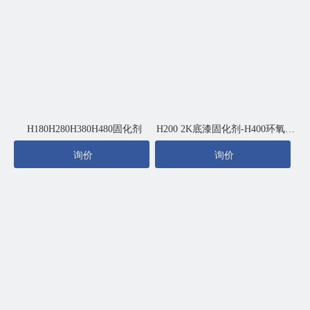
H180H280H380H480固化剂
H200 2K底漆固化剂-H400环氧底
漆固化剂
询价
询价